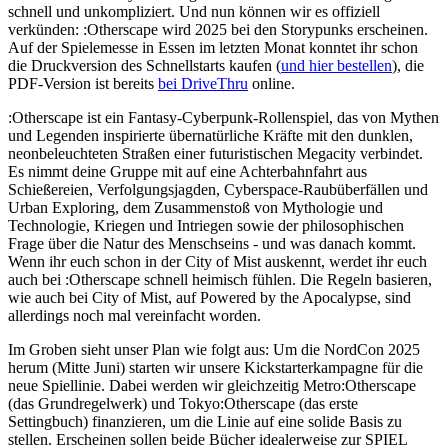
schnell und unkompliziert. Und nun können wir es offiziell
verkünden: :Otherscape wird 2025 bei den Storypunks erscheinen.
Auf der Spielemesse in Essen im letzten Monat konntet ihr schon
die Druckversion des Schnellstarts kaufen (
und hier bestellen
), die
PDF-Version ist bereits
bei DriveThru
online.
:Otherscape ist ein Fantasy-Cyberpunk-Rollenspiel, das von Mythen
und Legenden inspirierte übernatürliche Kräfte mit den dunklen,
neonbeleuchteten Straßen einer futuristischen Megacity verbindet.
Es nimmt deine Gruppe mit auf eine Achterbahnfahrt aus
Schießereien, Verfolgungsjagden, Cyberspace-Raubüberfällen und
Urban Exploring, dem Zusammenstoß von Mythologie und
Technologie, Kriegen und Intriegen sowie der philosophischen
Frage über die Natur des Menschseins - und was danach kommt.
Wenn ihr euch schon in der City of Mist auskennt, werdet ihr euch
auch bei :Otherscape schnell heimisch fühlen. Die Regeln basieren,
wie auch bei City of Mist, auf Powered by the Apocalypse, sind
allerdings noch mal vereinfacht worden.
Im Groben sieht unser Plan wie folgt aus: Um die NordCon 2025
herum (Mitte Juni) starten wir unsere Kickstarterkampagne für die
neue Spiellinie. Dabei werden wir gleichzeitig Metro:Otherscape
(das Grundregelwerk) und Tokyo:Otherscape (das erste
Settingbuch) finanzieren, um die Linie auf eine solide Basis zu
stellen. Erscheinen sollen beide Bücher idealerweise zur SPIEL